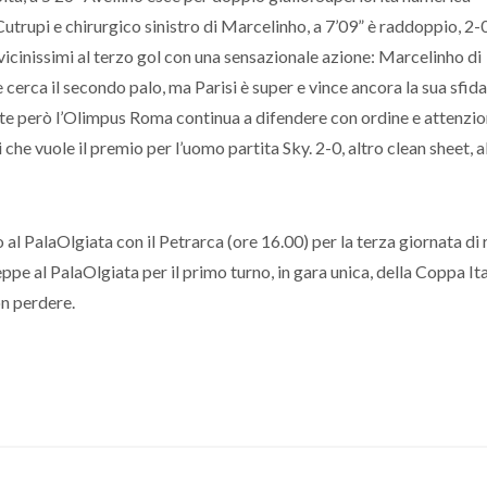
trupi e chirurgico sinistro di Marcelinho, a 7’09” è raddoppio, 2-0
icinissimi al terzo gol con una sensazionale azione: Marcelinho di
 cerca il secondo palo, ma Parisi è super e vince ancora la sua sfida
ite però l’Olimpus Roma continua a difendere con ordine e attenzio
che vuole il premio per l’uomo partita Sky. 2-0, altro clean sheet, al
l PalaOlgiata con il Petrarca (ore 16.00) per la terza giornata di 
ppe al PalaOlgiata per il primo turno, in gara unica, della Coppa Ita
n perdere.