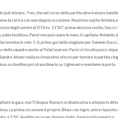
Roma - Fortitudo
Gentili
Pomezia
o può iniziare. Tres, che nel corso della partita dovrà alzare bandi
suona la carica con una doppia occasione. Reazione ospite limitata 
porta degli uomini di D’Orto. 11’50”: prima decisiva svolta, Ducci r
 palla insidiosa, Parisi non può usare le mani, il capitano fintando d
lla termina in rete. 1-0, primo gol della stagione per Daniele Ducci,
 della squadra anche al PalaCesaroni. Parisi si riscatta poco dopo
l Sandro Abate realizza il massimo sforzo per tornare in partita ci
oso su Avellino poi straordinario su Ugherani e mantiene la porta
ttare la gara, ma l’Olimpus Roma è ordinatissima e attenta in difes
osa. La prima occasione è proprio Blues con Isgrò, unica risposta 
lta, a 5’26” Avellino esce per doppio giallo. Superiorità numerica