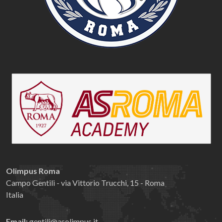
Olimpus Roma
Campo Gentili - via Vittorio Trucchi, 15 - Roma
Italia
Email:
gentili@asolimpus.it