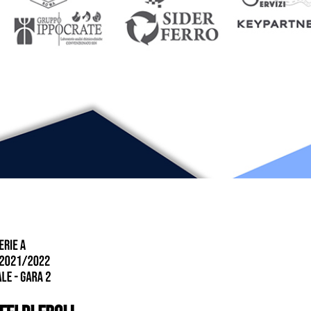
Roma - Fortitudo
Gentili
Pomezia