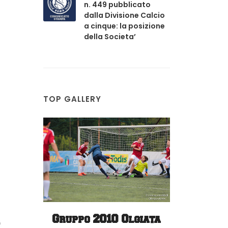
n. 449 pubblicato
dalla Divisione Calcio
a cinque: la posizione
della Societa’
TOP GALLERY
Campo
Gruppo 2010 Olgiata
Gru