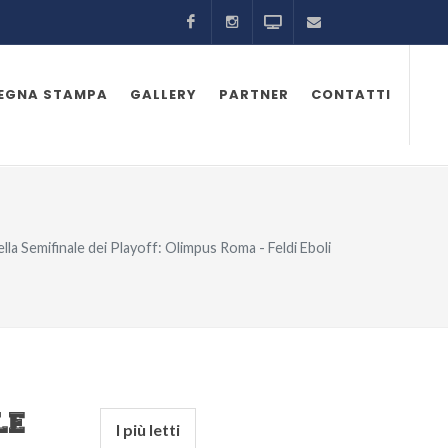
Facebook
Instagram
Odeon TV
ufficiostampa@as
SEGNA STAMPA
GALLERY
PARTNER
CONTATTI
ella Semifinale dei Playoff: Olimpus Roma - Feldi Eboli
LE
I più letti