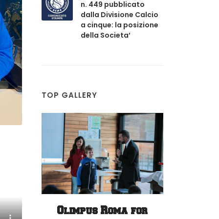
n. 449 pubblicato
dalla Divisione Calcio
a cinque: la posizione
della Societa’
TOP GALLERY
 for
Blues Partners
Coppa La