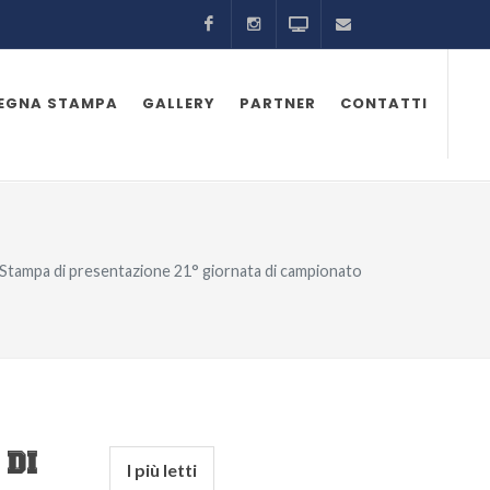
Facebook
Instagram
Odeon TV
ufficiostampa@as
SEGNA STAMPA
GALLERY
PARTNER
CONTATTI
Stampa di presentazione 21° giornata di campionato
 DI
I più letti