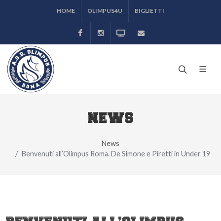
HOME
OLIMPUS4U
BIGLIETTI
Facebook
Instagram
Odeon TV
ufficiostampa@asolimp
NEWS
News
Benvenuti all’Olimpus Roma. De Simone e Piretti in Under 19