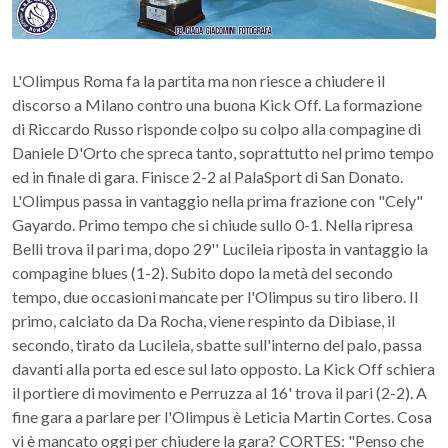
L'Olimpus Roma fa la partita ma non riesce a chiudere il
discorso a Milano contro una buona Kick Off. La formazione
di Riccardo Russo risponde colpo su colpo alla compagine di
Daniele D'Orto che spreca tanto, soprattutto nel primo tempo
ed in finale di gara. Finisce 2-2 al PalaSport di San Donato.
L'Olimpus passa in vantaggio nella prima frazione con "Cely"
Gayardo. Primo tempo che si chiude sullo 0-1. Nella ripresa
Belli trova il pari ma, dopo 29'' Lucileia riposta in vantaggio la
compagine blues (1-2).
Subito dopo la metà del secondo
tempo, due occasioni mancate per l'Olimpus su tiro libero. Il
primo, calciato da Da Rocha, viene respinto da Dibiase, il
secondo, tirato da Lucileia, sbatte sull'interno del palo, passa
davanti alla porta ed esce sul lato opposto. La Kick Off schiera
il portiere di movimento e Perruzza al 16' trova il pari (2-2). A
fine gara a parlare per l'Olimpus è Leticia Martin Cortes. Cosa
vi è mancato oggi per chiudere la gara? CORTES: "Penso che