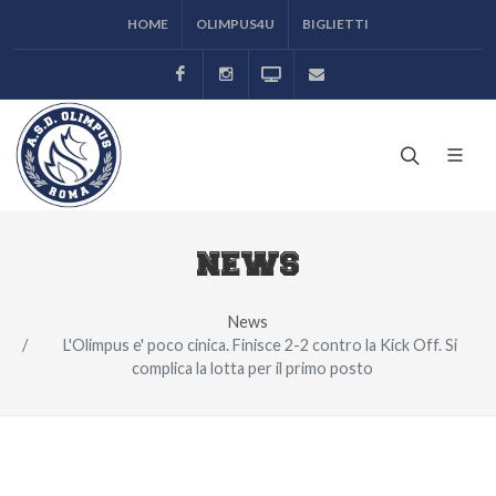
HOME
OLIMPUS4U
BIGLIETTI
Facebook
Instagram
Odeon TV
ufficiostampa@asolimp
NEWS
News
L'Olimpus e' poco cinica. Finisce 2-2 contro la Kick Off. Si
complica la lotta per il primo posto