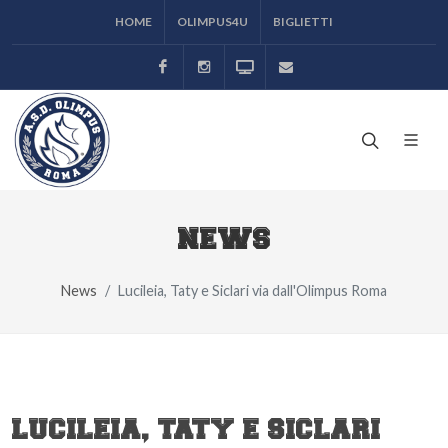
HOME
OLIMPUS4U
BIGLIETTI
Facebook
Instagram
Odeon TV
ufficiostampa@asolimp
NEWS
News
Lucileia, Taty e Siclari via dall'Olimpus Roma
LUCILEIA, TATY E SICLARI