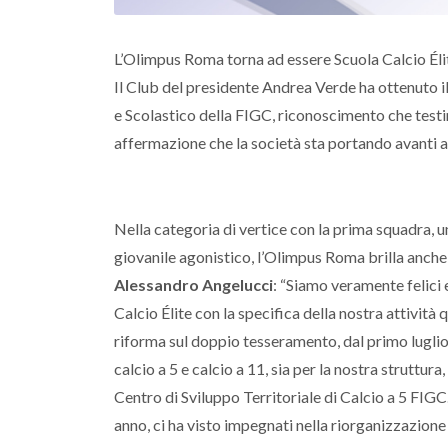
Calcio a 11
Olimpus Roma -
Sporting Hornets
L’Olimpus Roma torna ad essere Scuola Calcio Éli
Il Club del presidente Andrea Verde ha ottenuto il
e Scolastico della FIGC, riconoscimento che testi
affermazione che la società sta portando avanti 
Nella categoria di vertice con la prima squadra, u
giovanile agonistico, l’Olimpus Roma brilla anche 
Alessandro Angelucci
: “Siamo veramente felici 
Calcio Élite con la specifica della nostra attività 
riforma sul doppio tesseramento, dal primo luglio t
calcio a 5 e calcio a 11, sia per la nostra struttur
Centro di Sviluppo Territoriale di Calcio a 5 FIG
anno, ci ha visto impegnati nella riorganizzazione 