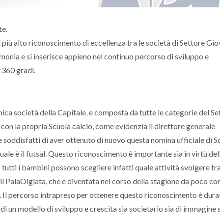
Roma - Fortitudo
Gentili
Pomezia
te.
 più alto riconoscimento di eccellenza tra le società di Settore Gio
monia e si inserisce appieno nel continuo percorso di sviluppo e
a 360 gradi.
nica società della Capitale, e composta da tutte le categorie del Se
con la propria Scuola calcio, come evidenzia il direttore generale
e soddisfatti di aver ottenuto di nuovo questa nomina ufficiale di S
quale è il futsal. Questo riconoscimento è importante sia in virtù del
utti i bambini possono scegliere infatti quale attività svolgere tra 
a, il PalaOlgiata, che è diventata nel corso della stagione da poco co
C. Il percorso intrapreso per ottenere questo riconoscimento è dura
di un modello di sviluppo e crescita sia societario sia di immagine 