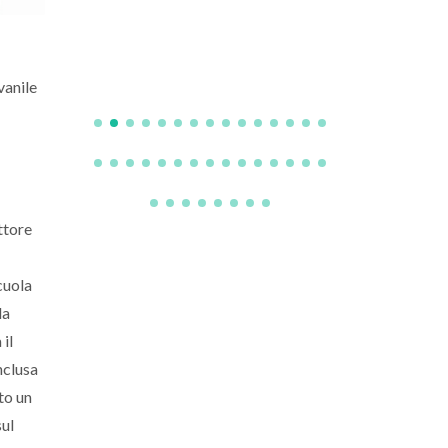
vanile
ttore
cuola
la
il
nclusa
to un
sul