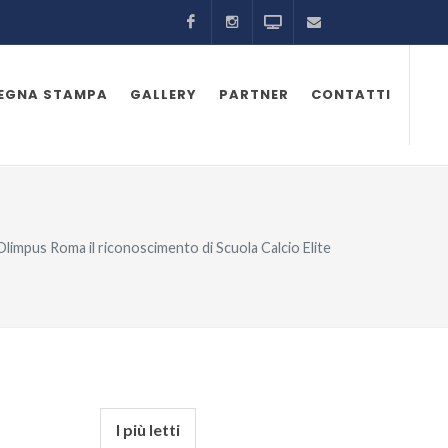
Facebook
Instagram
Odeon TV
ufficiostampa@as
SEGNA STAMPA
GALLERY
PARTNER
CONTATTI
’Olimpus Roma il riconoscimento di Scuola Calcio Elite
I più letti