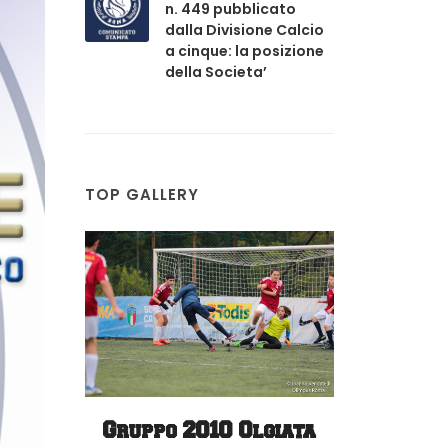
n. 449 pubblicato
dalla Divisione Calcio
a cinque: la posizione
della Societa’
TOP GALLERY
Campo
Gruppo 2010 Olgiata
Gru